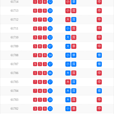
61714
1
3
8
12
小
单
中
61713
0
1
9
10
小
双
中
61712
2
7
6
15
大
双
中
61711
6
7
3
16
小
双
中
61710
3
7
2
12
大
双
中
61709
5
0
2
07
大
单
中
61708
7
8
9
24
小
单
错
61707
9
5
3
17
小
双
错
61706
1
5
0
06
大
双
中
61705
7
8
2
17
大
双
中
61704
7
4
0
11
大
双
错
61703
4
5
1
10
大
双
中
61702
3
3
9
15
小
单
中