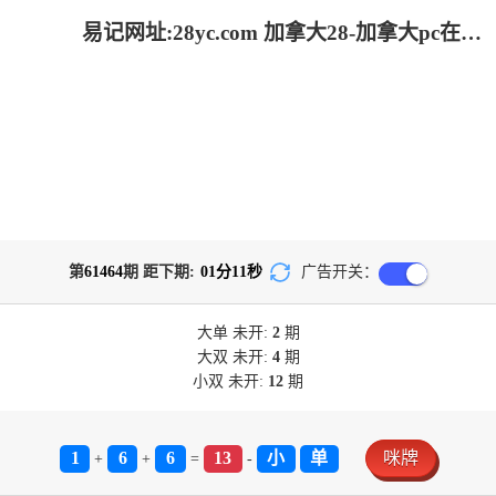
易记网址:28yc.com 加拿大28-加拿大pc在线预测结果|pc28加拿大开奖结果查询_专注研究加拿大预测!
第
61464
期 距下期:
01
分
11
秒
广告开关：
大单
未开:
2
期
大双
未开:
4
期
小双
未开:
12
期
1
6
6
13
小
单
咪牌
+
+
=
-