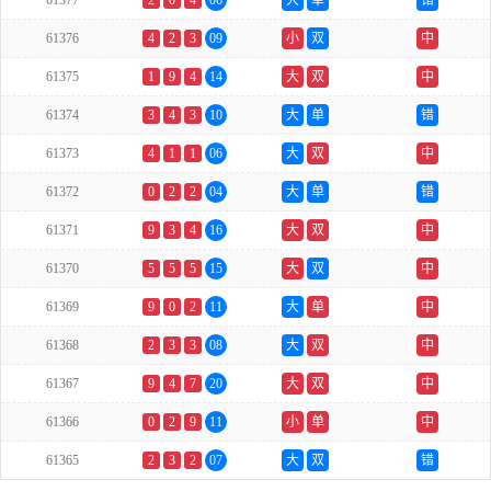
61377
2
0
4
06
大
单
错
61376
4
2
3
09
小
双
中
61375
1
9
4
14
大
双
中
61374
3
4
3
10
大
单
错
61373
4
1
1
06
大
双
中
61372
0
2
2
04
大
单
错
61371
9
3
4
16
大
双
中
61370
5
5
5
15
大
双
中
61369
9
0
2
11
大
单
中
61368
2
3
3
08
大
双
中
61367
9
4
7
20
大
双
中
61366
0
2
9
11
小
单
中
61365
2
3
2
07
大
双
错