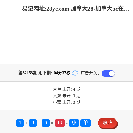
易记网址:28yc.com 加拿大28-加拿大pc在线预测结果|pc28加拿大开奖结果查询_专注研究加拿大预测!
第
62153
期 距下期:
04
分
37
秒
广告开关：
大单
未开:
4
期
大双
未开:
1
期
小双
未开:
3
期
1
3
9
13
小
单
咪牌
+
+
=
-