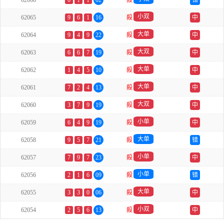
62066
0
1
1
02
殺
错
小双
62065
9
6
1
16
殺
中
大单
62064
9
4
9
22
殺
中
大双
62063
6
6
7
19
殺
中
大单
62062
1
4
5
10
殺
中
大单
62061
7
2
4
13
殺
中
大双
62060
3
7
9
19
殺
中
小单
62059
6
4
9
19
殺
中
大单
62058
9
5
7
21
殺
错
小单
62057
7
9
7
23
殺
中
小单
62056
2
1
6
09
殺
错
大单
62055
3
3
0
06
殺
中
小双
62054
2
5
6
13
殺
中