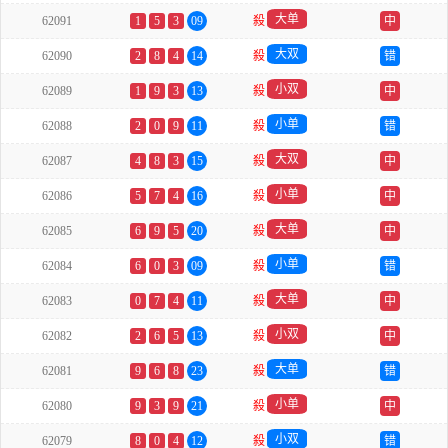
大单
62091
1
5
3
09
殺
中
大双
62090
2
8
4
14
殺
错
小双
62089
1
9
3
13
殺
中
小单
62088
2
0
9
11
殺
错
大双
62087
4
8
3
15
殺
中
小单
62086
5
7
4
16
殺
中
大单
62085
6
9
5
20
殺
中
小单
62084
6
0
3
09
殺
错
大单
62083
0
7
4
11
殺
中
小双
62082
2
6
5
13
殺
中
大单
62081
9
6
8
23
殺
错
小单
62080
9
3
9
21
殺
中
小双
62079
8
0
4
12
殺
错