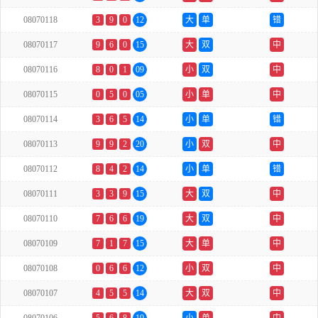
08070118
3
9
0
12
大
单
错
08070117
9
6
0
15
大
双
中
08070116
8
0
1
09
小
双
中
08070115
0
5
0
05
小
单
中
08070114
3
6
5
14
小
单
错
08070113
9
9
2
20
小
双
中
08070112
8
4
2
14
小
单
错
08070111
3
3
9
15
大
双
中
08070110
7
6
6
19
大
双
中
08070109
7
1
7
15
大
单
中
08070108
0
6
6
12
小
双
中
08070107
4
5
5
14
大
双
中