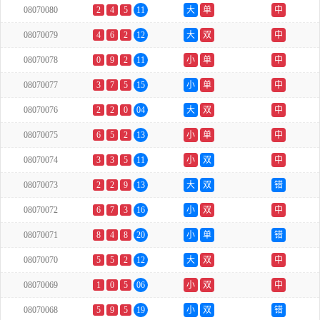
08070080
2
4
5
11
大
单
中
08070079
4
6
2
12
大
双
中
08070078
0
9
2
11
小
单
中
08070077
3
7
5
15
小
单
中
08070076
2
2
0
04
大
双
中
08070075
6
5
2
13
小
单
中
08070074
3
3
5
11
小
双
中
08070073
2
2
9
13
大
双
错
08070072
6
7
3
16
小
双
中
08070071
8
4
8
20
小
单
错
08070070
5
5
2
12
大
双
中
08070069
1
0
5
06
小
双
中
08070068
5
9
5
19
小
双
错