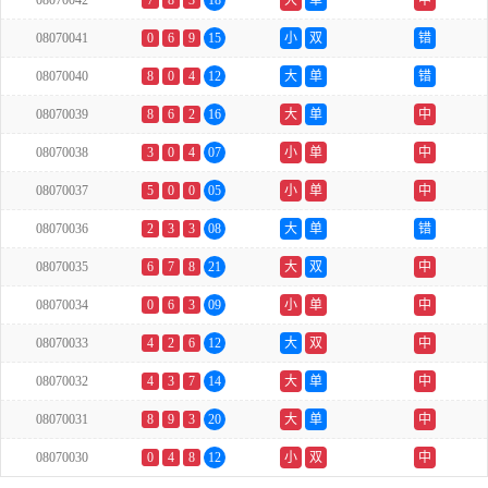
08070042
7
8
3
18
大
单
中
08070041
0
6
9
15
小
双
错
08070040
8
0
4
12
大
单
错
08070039
8
6
2
16
大
单
中
08070038
3
0
4
07
小
单
中
08070037
5
0
0
05
小
单
中
08070036
2
3
3
08
大
单
错
08070035
6
7
8
21
大
双
中
08070034
0
6
3
09
小
单
中
08070033
4
2
6
12
大
双
中
08070032
4
3
7
14
大
单
中
08070031
8
9
3
20
大
单
中
08070030
0
4
8
12
小
双
中