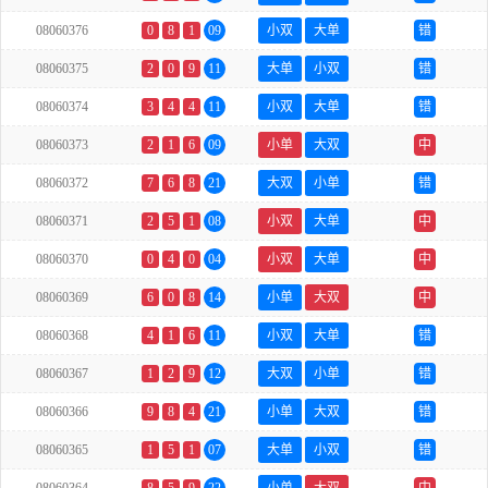
08060376
0
8
1
09
小双
大单
错
08060375
2
0
9
11
大单
小双
错
08060374
3
4
4
11
小双
大单
错
08060373
2
1
6
09
小单
大双
中
08060372
7
6
8
21
大双
小单
错
08060371
2
5
1
08
小双
大单
中
08060370
0
4
0
04
小双
大单
中
08060369
6
0
8
14
小单
大双
中
08060368
4
1
6
11
小双
大单
错
08060367
1
2
9
12
大双
小单
错
08060366
9
8
4
21
小单
大双
错
08060365
1
5
1
07
大单
小双
错