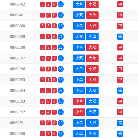
08060402
8
2
0
10
大单
小双
中
08060401
3
8
6
17
小双
大单
中
08060400
5
5
6
16
小单
大双
中
08060399
5
7
9
21
大双
小单
错
08060398
8
9
5
22
小单
大双
中
08060397
9
7
1
17
小双
大单
中
08060396
6
1
1
08
大单
小双
中
08060395
6
1
9
16
小单
大双
中
08060394
0
6
2
08
小单
大双
错
08060393
2
8
3
13
小单
大双
中
08060392
2
4
7
13
小单
大双
中
08060391
2
9
8
19
小单
大双
错
08060390
5
7
6
18
大单
小双
错