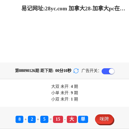
易记网址:28yc.com 加拿大28-加拿大pc在线预测结果|pc28加拿大开奖结果查询_专注研究加拿大预测!
第
08090126
期 距下期:
00
分
10
秒
广告开关：
大双
未开:
4
期
小单
未开:
9
期
小双
未开:
1
期
8
2
5
15
大
单
咪牌
+
+
=
-