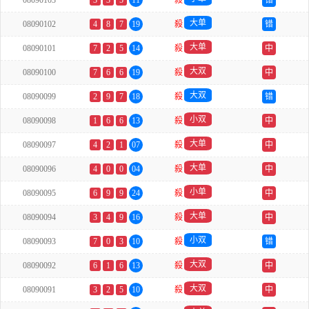
08090103
3
3
5
11
殺
错
大单
08090102
4
8
7
19
殺
错
大单
08090101
7
2
5
14
殺
中
大双
08090100
7
6
6
19
殺
中
大双
08090099
2
9
7
18
殺
错
小双
08090098
1
6
6
13
殺
中
大单
08090097
4
2
1
07
殺
中
大单
08090096
4
0
0
04
殺
中
小单
08090095
6
9
9
24
殺
中
大单
08090094
3
4
9
16
殺
中
小双
08090093
7
0
3
10
殺
错
大双
08090092
6
1
6
13
殺
中
大双
08090091
3
2
5
10
殺
中