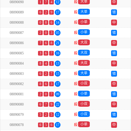
大单
08090090
1
7
4
12
殺
中
大单
08090089
6
2
9
17
殺
错
小单
08090088
0
8
6
14
殺
中
小单
08090087
2
0
3
05
殺
错
大双
08090086
7
6
8
21
殺
中
大双
08090085
3
6
7
16
殺
错
大双
08090084
8
4
1
13
殺
中
大单
08090083
6
2
7
15
殺
错
小双
08090082
8
6
3
17
殺
中
小单
08090081
2
0
7
09
殺
错
小双
08090080
6
7
9
22
殺
中
小双
08090079
5
2
5
12
殺
错
小单
08090078
6
5
6
17
殺
中