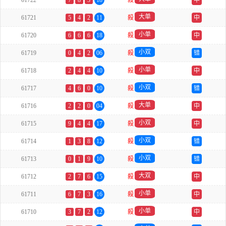
61722
7
8
3
18
殺
中
大单
61721
5
4
2
11
殺
中
小单
61720
6
6
6
18
殺
中
小双
61719
0
4
2
06
殺
错
小单
61718
2
4
4
10
殺
中
小双
61717
4
6
0
10
殺
错
大单
61716
2
2
0
04
殺
中
小双
61715
9
4
4
17
殺
中
小双
61714
1
3
8
12
殺
错
小双
61713
0
1
9
10
殺
错
大双
61712
2
7
6
15
殺
中
小单
61711
6
7
3
16
殺
中
小单
61710
3
7
2
12
殺
中