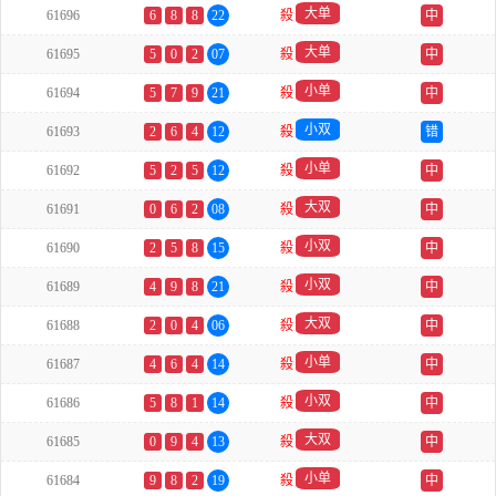
大单
61696
6
8
8
22
殺
中
大单
61695
5
0
2
07
殺
中
小单
61694
5
7
9
21
殺
中
小双
61693
2
6
4
12
殺
错
小单
61692
5
2
5
12
殺
中
大双
61691
0
6
2
08
殺
中
小双
61690
2
5
8
15
殺
中
小双
61689
4
9
8
21
殺
中
大双
61688
2
0
4
06
殺
中
小单
61687
4
6
4
14
殺
中
小双
61686
5
8
1
14
殺
中
大双
61685
0
9
4
13
殺
中
小单
61684
9
8
2
19
殺
中