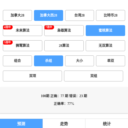
加拿大28
加拿大西28
台湾28
比特币28
未来算法
枭雄算法
蜜桃算法
狮鹫算法
28算法
无双算法
组合
杀组
大小
单双
双项
双组
100期 正确：77 期 错误：23 期
正确率：77%
预测
走势
统计