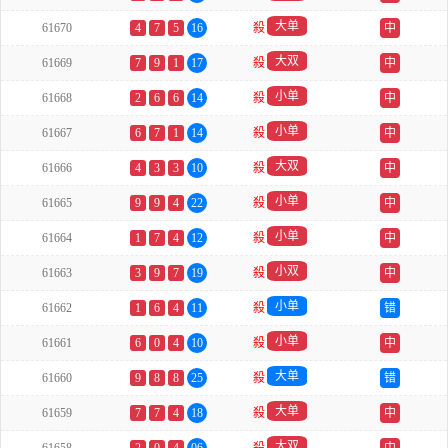
大单
61670
4
7
5
16
殺
中
大双
61669
7
9
1
17
殺
中
小单
61668
2
6
6
14
殺
中
小单
61667
6
7
1
14
殺
中
大双
61666
4
3
3
10
殺
中
小单
61665
9
9
4
22
殺
中
小单
61664
1
7
4
12
殺
中
小双
61663
3
9
7
19
殺
中
小单
61662
1
6
4
11
殺
错
小单
61661
6
0
4
10
殺
中
大单
61660
9
8
8
25
殺
错
大单
61659
7
7
4
18
殺
中
大双