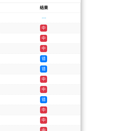
结果
---
中
中
中
错
错
中
中
错
中
中
中