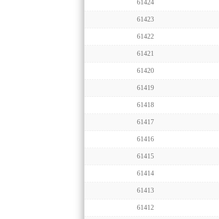
61424
61423
61422
61421
61420
61419
61418
61417
61416
61415
61414
61413
61412