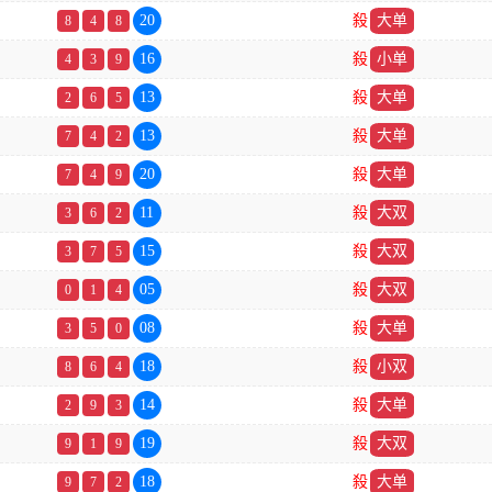
20
殺
大单
8
4
8
16
殺
小单
4
3
9
13
殺
大单
2
6
5
13
殺
大单
7
4
2
20
殺
大单
7
4
9
11
殺
大双
3
6
2
15
殺
大双
3
7
5
05
殺
大双
0
1
4
08
殺
大单
3
5
0
18
殺
小双
8
6
4
14
殺
大单
2
9
3
19
殺
大双
9
1
9
18
殺
大单
9
7
2