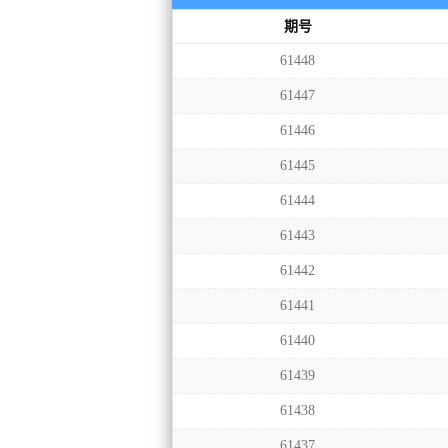
期号
61448
61447
61446
61445
61444
61443
61442
61441
61440
61439
61438
61437