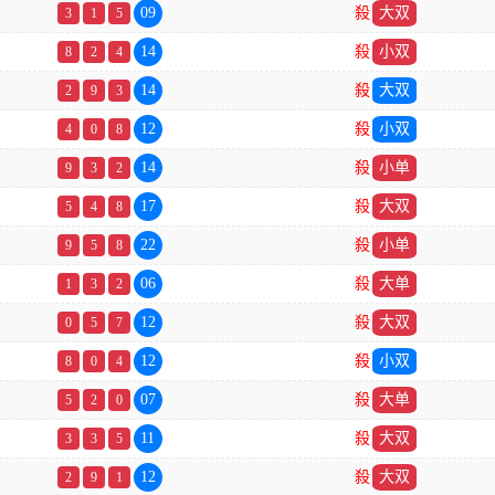
09
殺
大双
3
1
5
14
殺
小双
8
2
4
14
殺
大双
2
9
3
12
殺
小双
4
0
8
14
殺
小单
9
3
2
17
殺
大双
5
4
8
22
殺
小单
9
5
8
06
殺
大单
1
3
2
12
殺
大双
0
5
7
12
殺
小双
8
0
4
07
殺
大单
5
2
0
11
殺
大双
3
3
5
12
殺
大双
2
9
1