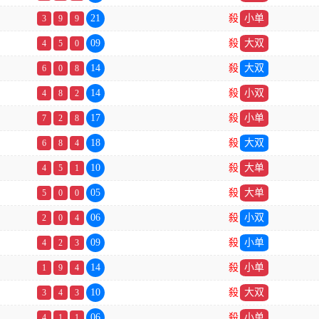
21
殺
小单
3
9
9
09
殺
大双
4
5
0
14
殺
大双
6
0
8
14
殺
小双
4
8
2
17
殺
小单
7
2
8
18
殺
大双
6
8
4
10
殺
大单
4
5
1
05
殺
大单
5
0
0
06
殺
小双
2
0
4
09
殺
小单
4
2
3
14
殺
小单
1
9
4
10
殺
大双
3
4
3
06
殺
小单
4
1
1