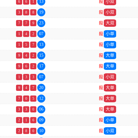
13
殺
小双
6
6
1
19
殺
小双
3
8
8
23
殺
大双
7
7
9
07
殺
小单
1
4
2
13
殺
小单
1
5
7
15
殺
大单
9
4
2
17
殺
大单
9
6
2
07
殺
小双
1
3
3
20
殺
大单
9
4
7
12
殺
大单
7
0
5
06
殺
大单
3
3
0
09
殺
小单
2
1
6
10
殺
小双
2
8
0