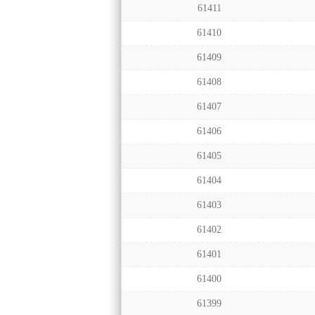
61411
61410
61409
61408
61407
61406
61405
61404
61403
61402
61401
61400
61399