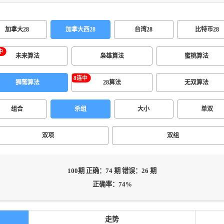
加拿大28
加拿大西28
台湾28
比特币28
未来算法
枭雄算法
蜜桃算法
狮鹫算法
28算法
无双算法
组合
杀组
大小
单双
双项
双组
100期 正确：74 期 错误：26 期
正确率：74%
走势