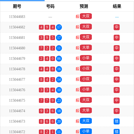
期号
号码
预测
结果
大双
115044683
---
殺
---
大双
115044682
4
9
4
17
殺
中
大双
115044681
3
9
5
17
殺
中
大单
115044680
7
2
2
11
殺
中
小单
115044679
2
4
0
06
殺
中
小双
115044678
4
4
8
16
殺
中
小双
115044677
8
4
2
14
殺
中
小单
115044676
3
3
4
10
殺
中
大双
115044675
7
7
9
23
殺
中
大单
115044674
9
3
6
18
殺
中
大双
115044673
8
6
6
20
殺
错
小单
115044672
8
2
1
11
殺
错