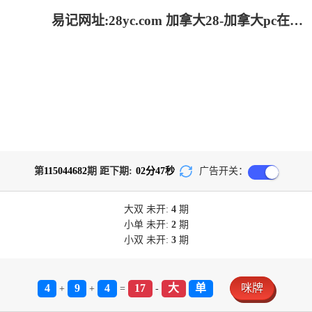
易记网址:28yc.com 加拿大28-加拿大pc在线预测结果|pc28加拿大开奖结果查询_专注研究加拿大预测!
第
115044682
期 距下期:
02
分
47
秒
广告开关：
大双
未开:
4
期
小单
未开:
2
期
小双
未开:
3
期
4
9
4
17
大
单
咪牌
+
+
=
-