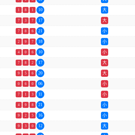
10
大
1
8
1
17
大
7
3
7
21
小
7
8
6
18
小
2
9
7
10
小
4
0
6
17
大
7
8
2
20
大
9
5
6
06
小
0
6
0
11
小
7
1
3
21
小
4
9
8
16
小
9
2
5
12
大
9
3
0