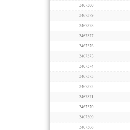
3467380
3467379
3467378
3467377
3467376
3467375
3467374
3467373
3467372
3467371
3467370
3467369
3467368