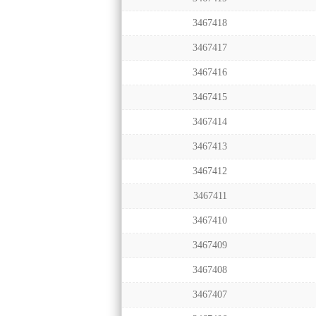
3467418
3467417
3467416
3467415
3467414
3467413
3467412
3467411
3467410
3467409
3467408
3467407