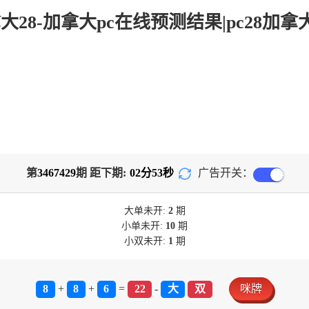
第
3467429
期 距下期:
02
分
52
秒
广告开关：
大单
未开:
2
期
小单
未开:
10
期
小双
未开:
1
期
8
+
8
+
6
=
22
-
大
双
咪牌