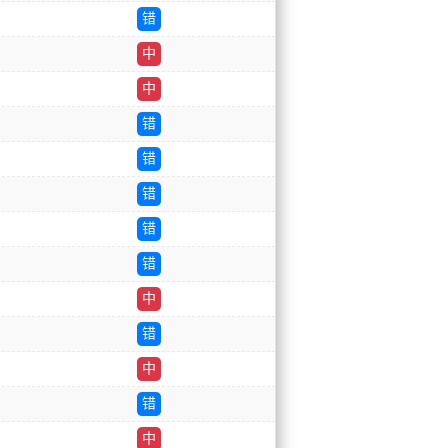
错
中
中
错
错
错
错
错
中
错
中
错
中