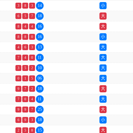
14
小
3
8
3
18
大
6
5
7
16
大
8
4
4
16
小
8
8
0
13
大
4
6
3
11
大
7
4
0
10
大
3
5
2
06
大
0
1
5
18
大
9
7
2
11
大
7
0
4
25
大
9
9
7
18
小
6
9
3
15
大
2
5
8