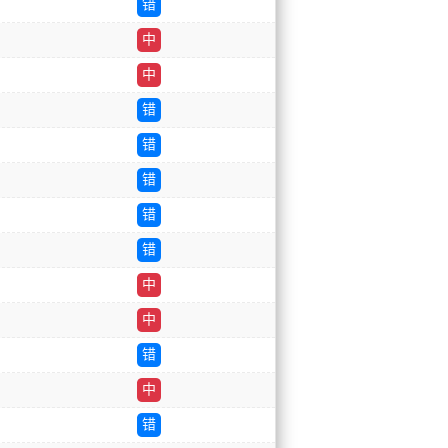
错
中
中
错
错
错
错
错
中
中
错
中
错