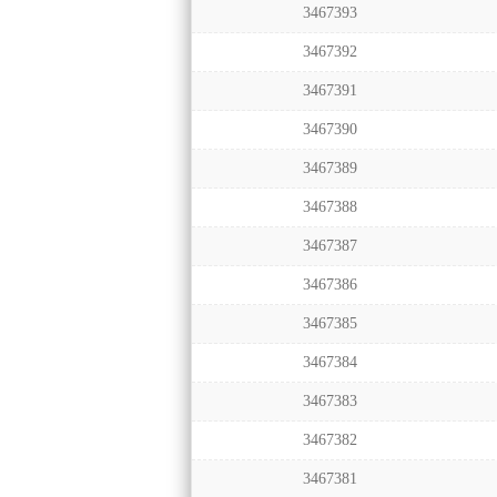
3467393
3467392
3467391
3467390
3467389
3467388
3467387
3467386
3467385
3467384
3467383
3467382
3467381