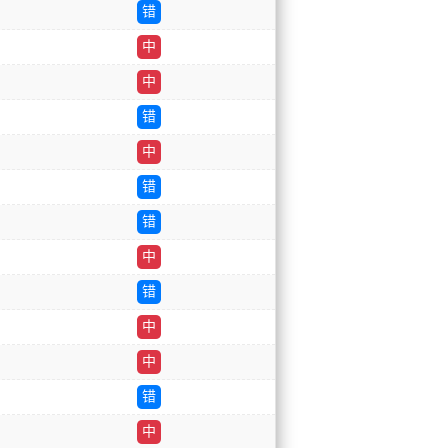
错
中
中
错
中
错
错
中
错
中
中
错
中