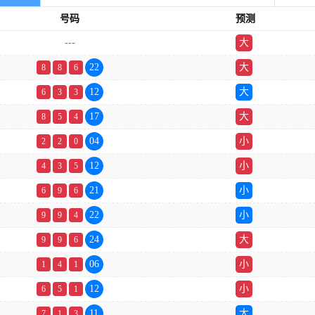
号码
预测
---
大
双
22
大
8
8
6
12
大
6
3
3
17
大
8
5
4
04
小
2
2
0
12
小
4
3
5
21
小
6
9
6
22
小
9
9
4
24
大
9
9
6
06
小
1
4
1
12
小
6
5
1
11
大
7
1
3