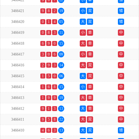
3466422
9
6
7
22
小
单
错
3466421
9
8
2
19
小
双
错
3466420
0
1
4
05
大
双
错
3466419
0
8
3
11
小
单
中
3466418
6
9
0
15
大
单
中
3466417
3
0
6
09
小
单
中
3466416
2
9
3
14
大
双
中
3466415
1
5
0
06
大
双
中
3466414
1
6
8
15
小
单
中
3466413
1
9
9
19
大
单
中
3466412
9
1
3
13
大
单
中
3466411
9
5
8
22
大
双
中
3466410
4
6
3
13
大
双
错