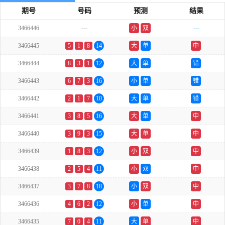
期号
号码
预测
结果
3466446
---
小
双
---
3466445
5
1
8
14
大
单
中
3466444
8
3
1
12
大
单
错
3466443
6
7
3
16
小
单
错
3466442
2
1
7
10
大
单
错
3466441
3
8
5
16
大
单
中
3466440
3
9
3
15
大
单
中
3466439
1
8
3
12
小
双
中
3466438
2
5
4
11
小
双
中
3466437
3
7
8
18
小
双
中
3466436
4
6
2
12
小
单
中
3466435
7
0
4
11
大
单
中