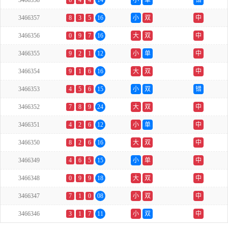
3466358
6
4
4
14
小
单
错
3466357
8
3
5
16
小
双
中
3466356
0
9
7
16
大
双
中
3466355
9
2
1
12
小
单
中
3466354
9
1
6
16
大
双
中
3466353
4
5
6
15
小
双
错
3466352
7
8
9
24
大
双
中
3466351
4
2
6
12
小
单
中
3466350
8
2
6
16
大
双
中
3466349
4
6
5
15
小
单
中
3466348
0
9
9
18
大
双
中
3466347
7
1
0
08
小
双
中
3466346
3
1
7
11
小
双
中