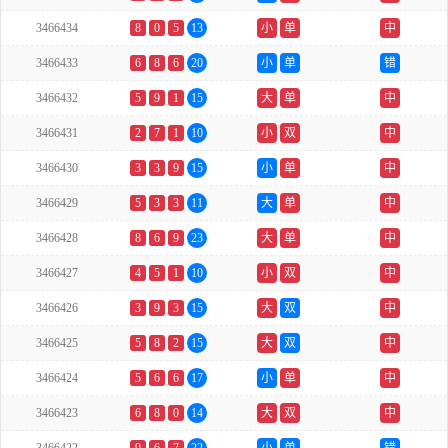
3466434
8
0
5
13
小
单
中
3466433
6
8
6
20
小
单
错
3466432
5
9
1
15
大
单
中
3466431
2
7
1
10
小
双
中
3466430
3
3
9
15
小
单
中
3466429
5
3
3
11
大
单
中
3466428
8
6
9
23
大
单
中
3466427
4
5
1
10
小
双
中
3466426
3
9
3
15
大
双
中
3466425
5
8
2
15
大
双
中
3466424
5
6
6
17
小
单
中
3466423
6
8
0
14
大
双
中