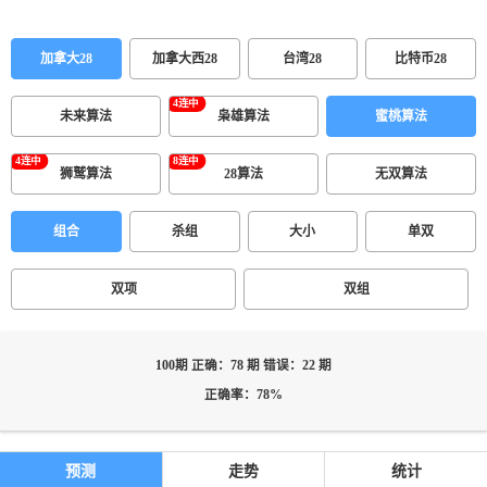
加拿大28
加拿大西28
台湾28
比特币28
未来算法
枭雄算法
蜜桃算法
狮鹫算法
28算法
无双算法
组合
杀组
大小
单双
双项
双组
100期 正确：78 期 错误：22 期
正确率：78%
预测
走势
统计