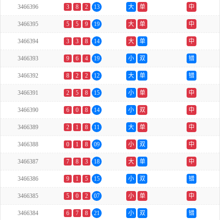
3466396
3
8
2
13
大
单
中
3466395
5
5
9
19
大
单
中
3466394
3
3
8
14
大
单
中
3466393
9
6
4
19
小
双
错
3466392
8
2
2
12
大
单
错
3466391
2
5
8
15
小
单
中
3466390
6
0
8
14
小
双
中
3466389
2
1
8
11
大
单
中
3466388
0
1
8
09
小
双
中
3466387
7
8
3
18
大
单
中
3466386
9
1
5
15
小
双
错
3466385
5
0
2
07
小
单
中
3466384
6
7
8
21
小
双
错