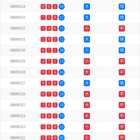
08090334
9
0
1
10
大
错
08090333
7
5
0
12
大
错
08090332
1
4
6
11
小
中
08090331
1
9
2
12
大
错
08090330
8
7
5
20
小
错
08090329
4
7
2
13
小
中
08090328
9
3
4
16
大
中
08090327
0
1
6
07
大
错
08090326
9
7
8
24
大
中
08090325
3
6
5
14
大
中
08090324
8
6
1
15
大
中
08090323
5
0
8
13
小
中
08090322
2
3
0
05
小
中