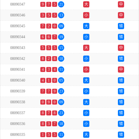
08090347
9
7
5
21
大
中
08090346
3
5
5
13
小
中
08090345
7
2
0
09
大
错
08090344
6
6
7
19
小
错
08090343
5
5
5
15
大
中
08090342
8
2
8
18
小
错
08090341
4
3
4
11
小
中
08090340
4
1
0
05
大
错
08090339
7
7
9
23
小
错
08090338
0
9
0
09
大
错
08090337
8
7
8
23
小
错
08090336
8
3
7
18
小
错
08090335
1
5
5
11
大
错