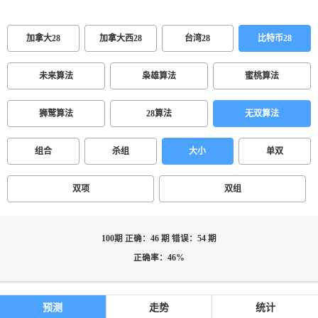
加拿大28
加拿大西28
台湾28
比特币28
未来算法
枭雄算法
蜜桃算法
狮鹫算法
28算法
无双算法
组合
杀组
大小
单双
双项
双组
100期 正确：46 期 错误：54 期
正确率：46%
预测
走势
统计