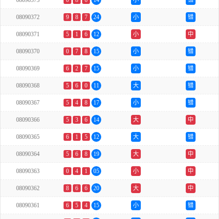
08090373
0
8
6
14
小
错
08090372
9
8
7
24
小
错
08090371
5
1
6
12
小
中
08090370
0
7
8
15
小
错
08090369
6
2
7
15
小
错
08090368
5
6
0
11
大
错
08090367
5
4
8
17
小
错
08090366
5
3
6
14
大
中
08090365
6
1
5
12
大
错
08090364
5
6
8
19
大
中
08090363
0
4
1
05
小
中
08090362
8
6
6
20
大
中
08090361
6
5
4
15
小
错