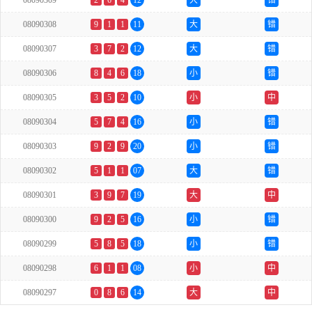
08090309
2
6
4
12
大
错
08090308
9
1
1
11
大
错
08090307
3
7
2
12
大
错
08090306
8
4
6
18
小
错
08090305
3
5
2
10
小
中
08090304
5
7
4
16
小
错
08090303
9
2
9
20
小
错
08090302
5
1
1
07
大
错
08090301
3
9
7
19
大
中
08090300
9
2
5
16
小
错
08090299
5
8
5
18
小
错
08090298
6
1
1
08
小
中
08090297
0
8
6
14
大
中