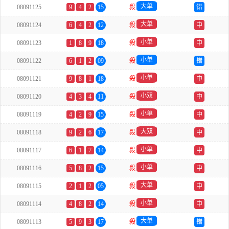
大单
08091125
9
4
2
15
殺
错
大单
08091124
6
4
2
12
殺
中
小单
08091123
1
8
9
18
殺
中
小单
08091122
6
1
2
09
殺
错
小单
08091121
9
8
1
18
殺
中
小双
08091120
4
3
4
11
殺
中
小单
08091119
4
2
9
15
殺
中
大双
08091118
9
2
6
17
殺
中
小单
08091117
6
1
7
14
殺
中
小单
08091116
5
8
2
15
殺
中
大单
08091115
2
1
2
05
殺
中
小单
08091114
4
8
2
14
殺
中
大单
08091113
5
9
3
17
殺
错