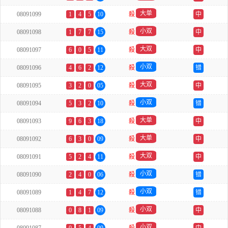
大单
08091099
1
4
5
10
殺
中
小双
08091098
1
7
7
15
殺
中
大双
08091097
6
0
5
11
殺
中
小双
08091096
4
6
2
12
殺
错
大双
08091095
3
2
0
05
殺
中
小双
08091094
5
3
2
10
殺
错
大单
08091093
9
6
3
18
殺
中
大单
08091092
6
3
0
09
殺
中
大双
08091091
5
2
4
11
殺
中
小双
08091090
2
4
0
06
殺
错
小双
08091089
1
4
7
12
殺
错
小双
08091088
0
8
1
09
殺
中
小双