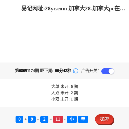
易记网址:28yc.com 加拿大28-加拿大pc在线预测结果|pc28加拿大开奖结果查询_专注研究加拿大预测!
第
08091174
期 距下期:
00
分
42
秒
广告开关：
大单
未开:
6
期
大双
未开:
2
期
小双
未开:
1
期
0
9
2
11
小
单
咪牌
+
+
=
-