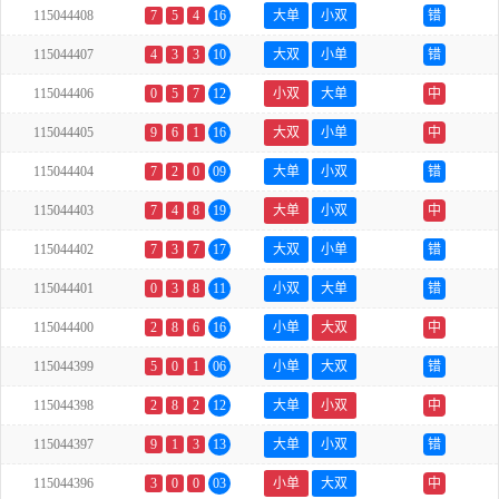
115044408
7
5
4
16
大单
小双
错
115044407
4
3
3
10
大双
小单
错
115044406
0
5
7
12
小双
大单
中
115044405
9
6
1
16
大双
小单
中
115044404
7
2
0
09
大单
小双
错
115044403
7
4
8
19
大单
小双
中
115044402
7
3
7
17
大双
小单
错
115044401
0
3
8
11
小双
大单
错
115044400
2
8
6
16
小单
大双
中
115044399
5
0
1
06
小单
大双
错
115044398
2
8
2
12
大单
小双
中
115044397
9
1
3
13
大单
小双
错
115044396
3
0
0
03
小单
大双
中