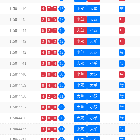
115044446
4
7
7
18
小双
大单
错
115044445
2
6
5
13
小单
大双
中
115044444
6
2
7
15
大单
小双
中
115044443
3
6
3
12
小双
大单
中
115044442
4
8
0
12
小单
大双
错
115044441
3
8
4
15
大双
小单
错
115044440
1
0
4
05
小单
大双
中
115044439
8
4
4
16
小双
大单
错
115044438
4
2
5
11
大单
小双
错
115044437
9
8
9
26
大单
小双
错
115044436
6
0
0
06
大双
小单
错
115044435
3
0
8
11
小双
大单
错