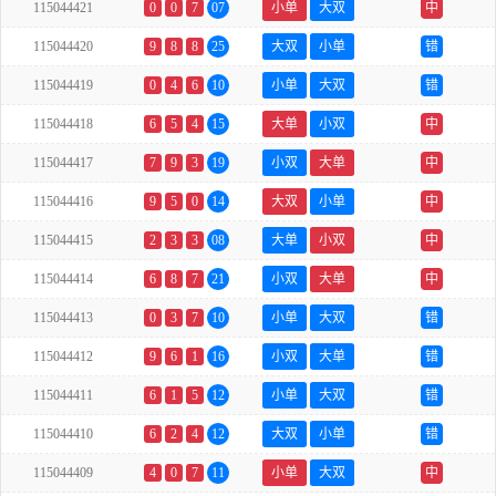
115044421
0
0
7
07
小单
大双
中
115044420
9
8
8
25
大双
小单
错
115044419
0
4
6
10
小单
大双
错
115044418
6
5
4
15
大单
小双
中
115044417
7
9
3
19
小双
大单
中
115044416
9
5
0
14
大双
小单
中
115044415
2
3
3
08
大单
小双
中
115044414
6
8
7
21
小双
大单
中
115044413
0
3
7
10
小单
大双
错
115044412
9
6
1
16
小双
大单
错
115044411
6
1
5
12
小单
大双
错
115044410
6
2
4
12
大双
小单
错
115044409
4
0
7
11
小单
大双
中