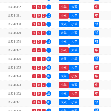
115044382
7
5
1
13
小单
大双
中
115044381
8
0
2
10
小双
大单
中
115044380
9
0
1
10
大双
小单
错
115044379
6
5
5
16
大单
小双
错
115044378
2
5
4
11
小双
大单
错
115044377
6
4
0
10
小双
大单
中
115044376
1
1
4
06
大双
小单
错
115044375
1
2
5
08
小双
大单
中
115044374
1
1
0
02
大单
小双
中
115044373
6
0
7
13
小单
大双
中
115044372
8
9
4
21
小双
大单
中
115044371
0
6
0
06
大双
小单
错