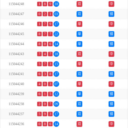
115044248
1
8
9
18
双
中
115044247
0
2
1
03
双
错
115044246
1
7
9
17
单
中
115044245
8
7
7
22
单
错
115044244
8
0
6
14
单
错
115044243
7
4
7
18
双
中
115044242
5
7
3
15
单
中
115044241
6
3
8
17
双
错
115044240
4
0
3
07
单
中
115044239
6
1
5
12
单
错
115044238
2
0
7
09
双
错
115044237
5
9
3
17
双
错
115044236
0
8
6
14
双
中