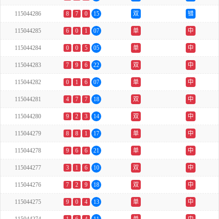
115044286
8
7
0
15
双
错
115044285
6
0
1
07
单
中
115044284
0
0
5
05
单
中
115044283
7
9
6
22
双
中
115044282
0
1
6
07
单
中
115044281
4
7
7
18
双
中
115044280
9
2
3
14
双
中
115044279
8
8
1
17
单
中
115044278
9
6
6
21
单
中
115044277
3
1
6
10
双
中
115044276
7
2
9
18
双
中
115044275
9
0
4
13
单
中