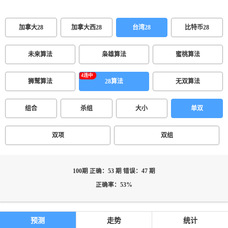
加拿大28
加拿大西28
台湾28
比特币28
未来算法
枭雄算法
蜜桃算法
狮鹫算法
28算法
无双算法
组合
杀组
大小
单双
双项
双组
100期 正确：53 期 错误：47 期
正确率：53%
预测
走势
统计