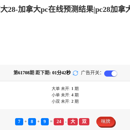
第
61708
期 距下期:
01
分
41
秒
广告开关：
大单
未开:
1
期
小单
未开:
4
期
小双
未开:
2
期
7
+
8
+
9
=
24
-
大
双
咪牌