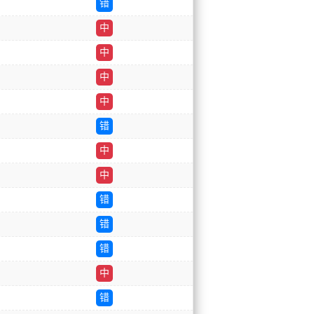
错
中
中
中
中
错
中
中
错
错
错
中
错