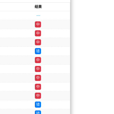
结果
---
中
中
中
错
中
中
中
中
中
错
错