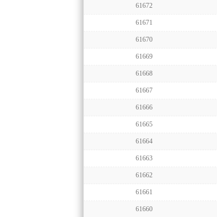
61672
61671
61670
61669
61668
61667
61666
61665
61664
61663
61662
61661
61660