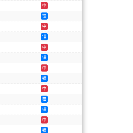
中
错
中
错
中
错
中
错
中
错
错
中
错