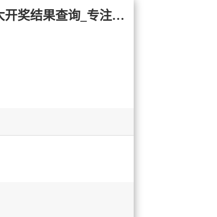
易记网址:28yc.com 加拿大28-加拿大pc在线预测结果|pc28加拿大开奖结果查询_专注研究加拿大预测!