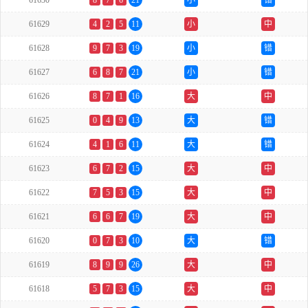
61630
8
7
6
21
小
错
61629
4
2
5
11
小
中
61628
9
7
3
19
小
错
61627
6
8
7
21
小
错
61626
8
7
1
16
大
中
61625
0
4
9
13
大
错
61624
4
1
6
11
大
错
61623
6
7
2
15
大
中
61622
7
5
3
15
大
中
61621
6
6
7
19
大
中
61620
0
7
3
10
大
错
61619
8
9
9
26
大
中
61618
5
7
3
15
大
中