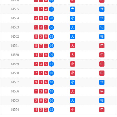
61566
1
1
8
10
小
中
61565
1
2
4
07
大
错
61564
4
8
8
20
小
错
61563
1
4
1
06
大
错
61562
8
5
0
13
大
错
61561
8
7
1
16
大
中
61560
4
7
9
20
大
中
61559
2
4
5
11
小
中
61558
2
2
6
10
小
中
61557
9
3
6
18
小
错
61556
7
3
8
18
大
中
61555
5
0
5
10
大
错
61554
4
5
3
12
小
中