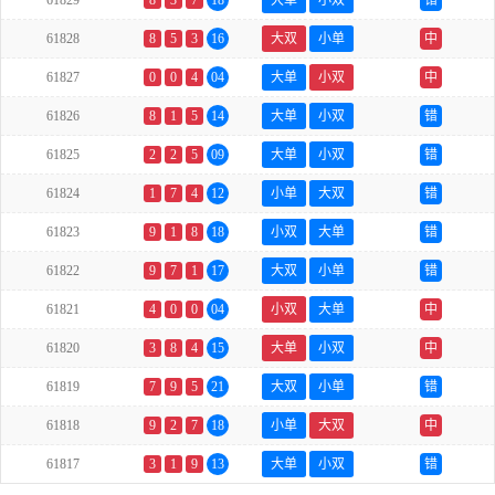
61829
8
3
7
18
大单
小双
错
61828
8
5
3
16
大双
小单
中
61827
0
0
4
04
大单
小双
中
61826
8
1
5
14
大单
小双
错
61825
2
2
5
09
大单
小双
错
61824
1
7
4
12
小单
大双
错
61823
9
1
8
18
小双
大单
错
61822
9
7
1
17
大双
小单
错
61821
4
0
0
04
小双
大单
中
61820
3
8
4
15
大单
小双
中
61819
7
9
5
21
大双
小单
错
61818
9
2
7
18
小单
大双
中
61817
3
1
9
13
大单
小双
错