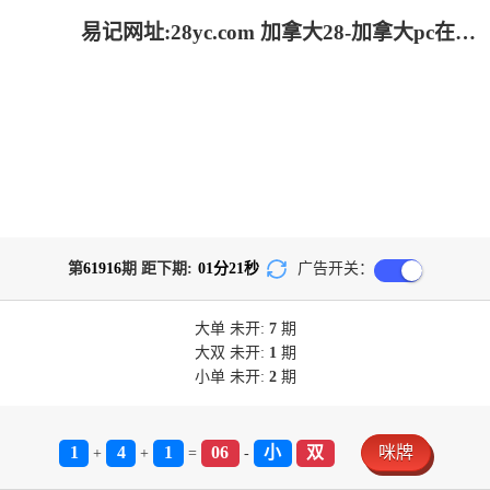
易记网址:28yc.com 加拿大28-加拿大pc在线预测结果|pc28加拿大开奖结果查询_专注研究加拿大预测!
第
61916
期 距下期:
01
分
21
秒
广告开关：
大单
未开:
7
期
大双
未开:
1
期
小单
未开:
2
期
1
4
1
06
小
双
咪牌
+
+
=
-