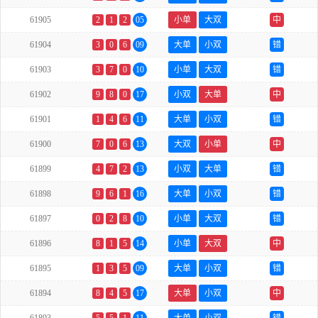
61905
2
1
2
05
小单
大双
中
61904
3
0
6
09
大单
小双
错
61903
3
7
0
10
小单
大双
错
61902
9
8
0
17
小双
大单
中
61901
1
4
6
11
大单
小双
错
61900
7
0
6
13
大双
小单
中
61899
4
7
2
13
小双
大单
错
61898
9
6
1
16
大单
小双
错
61897
0
2
8
10
小单
大双
错
61896
8
1
5
14
小单
大双
中
61895
1
3
5
09
大单
小双
错
61894
8
4
5
17
大单
小双
中