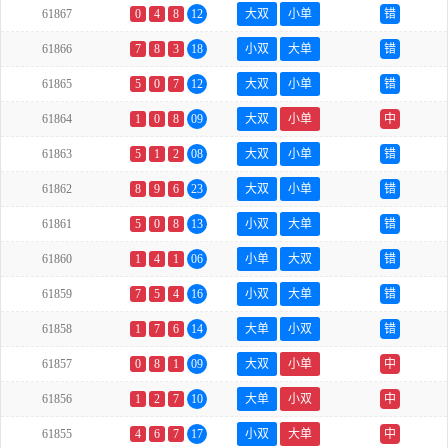
61867
0
4
8
12
大双
小单
错
61866
7
8
3
18
小双
大单
错
61865
5
0
7
12
大双
小单
错
61864
1
0
8
09
大双
小单
中
61863
5
1
2
08
大双
小单
错
61862
8
9
6
23
大双
小单
错
61861
5
0
8
13
小双
大单
错
61860
1
4
1
06
小单
大双
错
61859
7
5
4
16
小双
大单
错
61858
1
7
6
14
大单
小双
错
61857
0
8
1
09
大双
小单
中
61856
1
2
7
10
大单
小双
中
61855
4
6
7
17
小双
大单
中