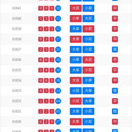
61841
9
0
9
18
大双
小单
中
61840
5
5
1
11
小单
大双
中
61839
4
5
3
12
大单
小双
中
61838
9
3
5
17
大单
小双
中
61837
2
5
4
11
大单
小双
错
61836
8
6
2
16
小单
大双
中
61835
5
4
1
10
大单
小双
中
61834
6
6
6
18
大双
小单
中
61833
8
3
3
14
小双
大单
错
61832
2
1
1
04
小双
大单
中
61831
2
2
1
05
大单
小双
错
61830
6
2
9
17
大单
小双
中