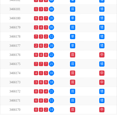
3466182
1
1
6
08
单
错
3466181
1
3
5
09
双
错
3466180
9
4
7
20
单
错
3466179
2
4
3
09
双
错
3466178
7
3
2
12
单
错
3466177
2
6
2
10
单
错
3466176
9
4
9
22
双
中
3466175
7
7
7
21
双
错
3466174
4
1
5
10
双
中
3466173
3
6
9
18
双
中
3466172
8
9
4
21
双
错
3466171
6
0
5
11
双
错
3466170
8
4
2
14
双
中