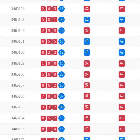
3466194
2
6
5
13
单
中
3466193
5
0
1
06
单
错
3466192
2
9
9
20
双
中
3466191
6
5
5
16
单
错
3466190
8
2
2
12
单
错
3466189
1
9
8
18
双
中
3466188
5
6
9
20
双
中
3466187
8
6
2
16
双
中
3466186
7
0
0
07
单
中
3466185
3
3
2
08
双
中
3466184
8
5
2
15
单
中
3466183
8
1
4
13
单
中