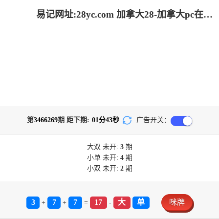
易记网址:28yc.com 加拿大28-加拿大pc在线预测结果|pc28加拿大开奖结果查询_专注研究加拿大预测!
第
3466269
期 距下期:
01
分
43
秒
广告开关：
大双
未开:
3
期
小单
未开:
4
期
小双
未开:
2
期
3
7
7
17
大
单
咪牌
+
+
=
-