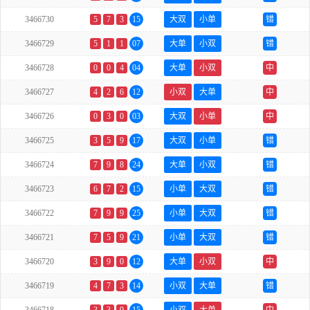
3466730
5
7
3
15
大双
小单
错
3466729
5
1
1
07
大单
小双
错
3466728
0
0
4
04
大单
小双
中
3466727
4
2
6
12
小双
大单
中
3466726
0
3
0
03
大双
小单
中
3466725
3
5
9
17
大双
小单
错
3466724
7
9
8
24
大单
小双
错
3466723
6
7
2
15
小单
大双
错
3466722
7
9
9
25
小单
大双
错
3466721
7
5
9
21
小单
大双
错
3466720
3
9
0
12
大单
小双
中
3466719
4
7
3
14
小双
大单
错