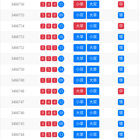
3466756
3
4
4
11
小单
大双
中
3466755
5
4
0
09
小双
大单
错
3466754
2
9
4
15
大单
小双
中
3466753
2
6
8
16
大单
小双
错
3466752
8
0
3
11
小双
大单
错
3466751
6
5
2
13
大单
小双
错
3466750
2
5
7
14
小双
大单
错
3466749
1
7
1
09
小双
大单
错
3466748
8
7
0
15
大单
小双
中
3466747
4
4
4
12
小单
大双
错
3466746
0
4
6
10
大双
小单
错
3466745
4
1
3
08
小单
大双
错
3466744
6
3
4
13
大单
小双
错