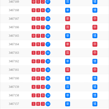
3467169
0
5
2
07
双
错
3467168
9
3
6
18
单
错
3467167
6
0
3
09
单
中
3467166
1
6
7
14
双
中
3467165
0
7
1
08
单
错
3467164
1
9
7
17
单
中
3467163
1
3
2
06
双
中
3467162
6
2
2
10
单
错
3467161
4
8
4
16
双
中
3467160
0
0
4
04
单
错
3467159
4
7
4
15
双
错
3467158
2
3
9
14
单
错
3467157
1
0
3
04
单
错