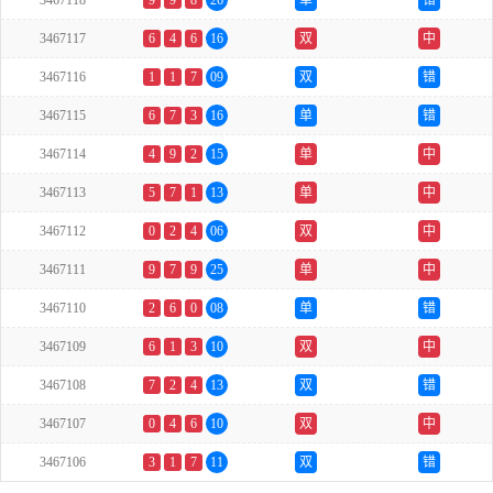
3467118
9
9
8
26
单
错
3467117
6
4
6
16
双
中
3467116
1
1
7
09
双
错
3467115
6
7
3
16
单
错
3467114
4
9
2
15
单
中
3467113
5
7
1
13
单
中
3467112
0
2
4
06
双
中
3467111
9
7
9
25
单
中
3467110
2
6
0
08
单
错
3467109
6
1
3
10
双
中
3467108
7
2
4
13
双
错
3467107
0
4
6
10
双
中
3467106
3
1
7
11
双
错