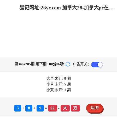
易记网址:28yc.com 加拿大28-加拿大pc在线预测结果|pc28加拿大开奖结果查询_专注研究加拿大预测!
第
3467205
期 距下期:
00
分
06
秒
广告开关：
大单
未开:
8
期
小单
未开:
5
期
小双
未开:
1
期
5
8
9
22
大
双
咪牌
+
+
=
-