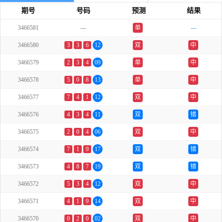
期号
号码
预测
结果
3466581
---
单
---
3466580
3
3
6
12
双
中
3466579
2
3
4
09
单
中
3466578
5
0
8
13
单
中
3466577
7
4
1
12
双
中
3466576
4
3
4
11
双
错
3466575
2
0
4
06
双
中
3466574
7
1
9
17
双
错
3466573
4
8
7
19
双
错
3466572
5
3
4
12
双
中
3466571
4
1
9
14
双
中
3466570
0
2
0
02
双
中