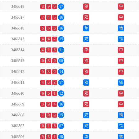
3466518
3
9
5
17
单
中
3466517
7
4
5
16
双
中
3466516
5
5
6
16
单
错
3466515
4
4
7
15
双
错
3466514
4
1
6
11
单
中
3466513
0
8
0
08
双
中
3466512
5
3
6
14
双
中
3466511
4
5
8
17
双
错
3466510
6
5
1
12
双
中
3466509
3
9
4
16
双
中
3466508
7
9
9
25
双
错
3466507
0
1
6
07
双
错
3466506
9
8
1
18
单
错