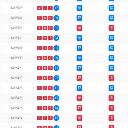
3466505
4
1
7
12
单
错
3466504
9
0
0
09
双
错
3466503
1
0
0
01
单
中
3466502
8
9
7
24
单
错
3466501
0
3
0
03
双
错
3466500
4
8
8
20
单
错
3466499
1
6
6
13
双
错
3466498
8
6
8
22
双
中
3466497
3
2
6
11
双
错
3466496
8
3
4
15
单
中
3466495
2
6
6
14
双
中
3466494
3
7
5
15
单
中